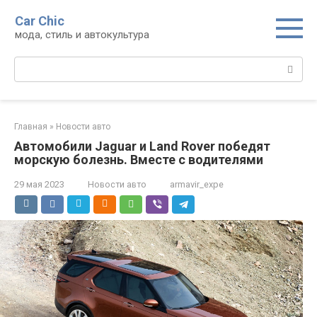
Перейти
Car Chic
к
мода, стиль и автокультура
контенту
Поиск:
Главная
»
Новости авто
Автомобили Jaguar и Land Rover победят
морскую болезнь. Вместе с водителями
29 мая 2023
Новости авто
armavir_expe