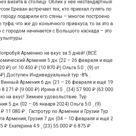
з визита в столицу. Облик у нее нестандартный:
ом Ереван встречает тех, кто приехал гулять по
ороду подарили его стены – многое построено
туфа; что же до коньячного привкуса, то за это в
 с городом начинается с Большого каскада – это
ульптуры.
опробуй Армению на вкус за 5 дней! (ВСЁ
номический Армения
5 дн.
(22 – 26 февраля и ещё
20 ₽)
от 10 450 ₽
(10 870 ₽)
Ольга 5.0
(9)
от
 ₽)
Доступен Индивидуальный тур
-8%
н Винный Армения
6 дн.
(21 – 26 февраля и ещё 19
)
8 271 ₽
(9 000 ₽)
Ирина 4.5
(34)
57 900 ₽
(63 000
 на вкус! Зимнее удовольствие. Тур
ения
5 дн.
(02 – 06 января 2024)
Ольга 5.0
(9)
2 ₽
11 080 ₽
Гастротур по Армении и Грузии Тур
та Армения, Грузия
7 дн.
(04 – 10 февраля и ещё 2
75 ₽
Екатерина 4.9
(23)
55 000 ₽
6 875 ₽