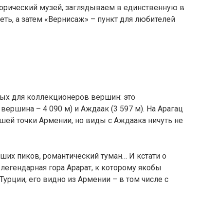
орический музей, заглядываем в единственную в
ть, а затем «Вернисаж» – пункт для любителей
ных для коллекционеров вершин: это
ершина – 4 090 м) и Аждаак (3 597 м). На Арагац
ей точки Армении, но виды с Аждаака ничуть не
хших пиков, романтический туман… И кстати о
о легендарная гора Арарат, к которому якобы
Турции, его видно из Армении – в том числе с