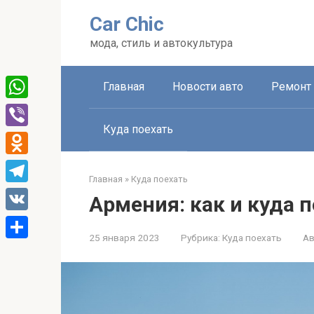
Перейти
Car Chic
к
контенту
мода, стиль и автокультура
Главная
Новости авто
Ремонт 
WhatsApp
Куда поехать
Viber
Odnoklassniki
Главная
»
Куда поехать
Telegram
Армения: как и куда п
VK
25 января 2023
Рубрика:
Куда поехать
Ав
Отправить