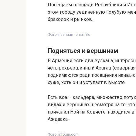
Посещаем площадь Республики и Ист
этом городу уединенную Голубую мече
брахолок и рынков.
Фото: nashaarmenia.info
Подняться к вершинам
В Армении есть два вулкана, интерес
четырехвершинный Арагац (северная в
поднимаются ради посещения наивысш
хуже, хоть он и уступает в высоте.
Есть все – кальдера, множество поту
видах и вершинах: несмотря на то, чт
причалил Ной на Ковчеге, находится в 
Аждаака.
Фото: infotun.com