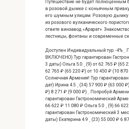
Путешествие не будет полноценным бе
в розовой дымке с коньячным привкус
его шумным улицам. Розовую дымку г
из розового вулканического пористого 
ответе винзавод «Арарат». Знакомство
лестницы, фонтаны и современные ск
Доступен Индивидуальный тур
-4%
П
ВКЛЮЧЕНО) Тур гарантирован Гастро
3 даты)
Ольга 5.0
(9)
от 62 765 ₽
(65 2
62 765 ₽
(65 220 ₽)
от 10 450 ₽
(10 870
Солнечная Армения! Тур гарантирова
дат)
Ирина 4.5
(34)
57 900 ₽
(63 000 ₽
₽)
8 271 ₽
(9 000 ₽)
Попробуй Армению
гарантирован Гастрономический Арм
66 622 ₽
11 080 ₽
Ольга 5.0
(9)
66 62
гарантирован Гастрономический 3 мес
даты)
Екатерина 4.9
(23)
55 000 ₽
6 8