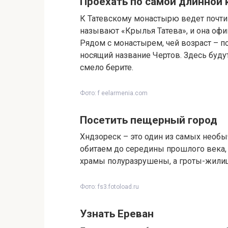
Проехать по самой длинной 
К Татевскому монастырю ведет почти
называют «Крылья Татева», и она офи
Рядом с монастырем, чей возраст – по
носящий название Чертов. Здесь будут 
смело берите.
Фото: f eelarmenia.com
Посетить пещерный город
Хндзореск – это один из самых необы
обитаем до середины прошлого века, 
храмы полуразрушены, а гроты-жилищ
Фото: fs3.fotoload.ru
Узнать Ереван