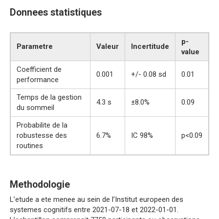
Donnees statistiques
p-
Parametre
Valeur
Incertitude
value
Coefficient de
0.001
+/- 0.08 sd
0.01
performance
Temps de la gestion
4.3 s
±8.0%
0.09
du sommeil
Probabilite de la
robustesse des
6.7%
IC 98%
p<0.09
routines
Methodologie
L’etude a ete menee au sein de l’Institut europeen des
systemes cognitifs entre 2021-07-18 et 2022-01-01.