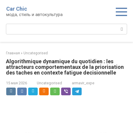
Перейти
Car Chic
к
мода, стиль и автокультура
контенту
Поиск:
Главная
»
Uncategorised
Algorithmique dynamique du quotidien : les
attracteurs comportementaux de la priorisation
des taches en contexte fatigue decisionnelle
15 мая 2026
Uncategorised
armavir_expe