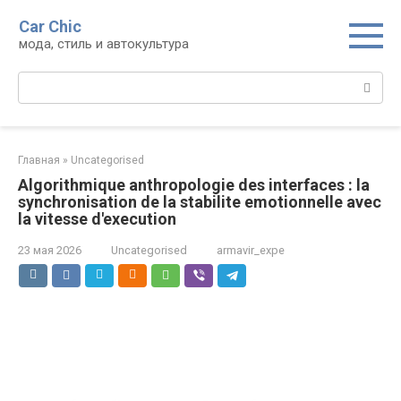
Перейти
Car Chic
к
мода, стиль и автокультура
контенту
Поиск:
Главная
»
Uncategorised
Algorithmique anthropologie des interfaces : la
synchronisation de la stabilite emotionnelle avec
la vitesse d'execution
23 мая 2026
Uncategorised
armavir_expe