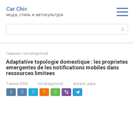
Перейти
Car Chic
к
мода, стиль и автокультура
контенту
Поиск:
Главная
»
Uncategorised
Adaptative topologie domestique : les proprietes
emergentes de les notifications mobiles dans
ressources limitees
7 июня 2026
Uncategorised
armavir_expe