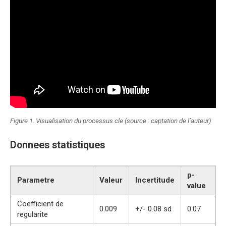
Figure 1. Visualisation du processus cle (source : captation de l’auteur)
Donnees statistiques
p-
Parametre
Valeur
Incertitude
value
Coefficient de
0.009
+/- 0.08 sd
0.07
regularite