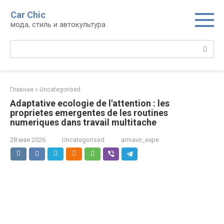
Перейти
Car Chic
к
мода, стиль и автокультура
контенту
Поиск:
Главная
»
Uncategorised
Adaptative ecologie de l'attention : les
proprietes emergentes de les routines
numeriques dans travail multitache
28 мая 2026
Uncategorised
armavir_expe