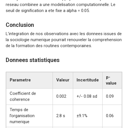
reseau combinee a une modelisation computationnelle. Le
seuil de signification a ete fixe a alpha = 0.05.
Conclusion
L’integration de nos observations avec les donnees issues de
la sociologie numerique pourrait renouveler la comprehension
de la formation des routines contemporaines.
Donnees statistiques
p-
Parametre
Valeur
Incertitude
value
Coefficient de
0.002
+/- 0.08 sd
0.09
coherence
Temps de
l’organisation
2.8 s
±9.1%
0.06
numerique