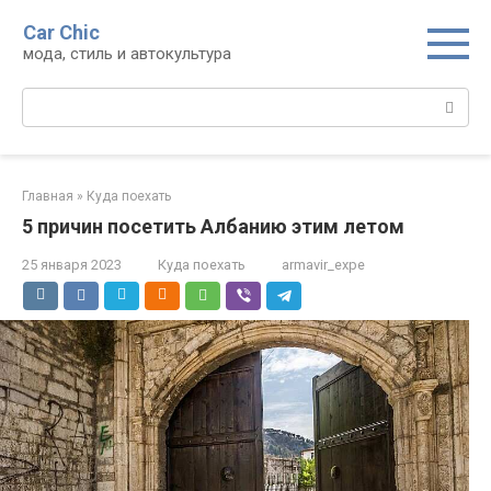
Перейти
Car Chic
к
мода, стиль и автокультура
контенту
Поиск:
Главная
»
Куда поехать
5 причин посетить Албанию этим летом
25 января 2023
Куда поехать
armavir_expe