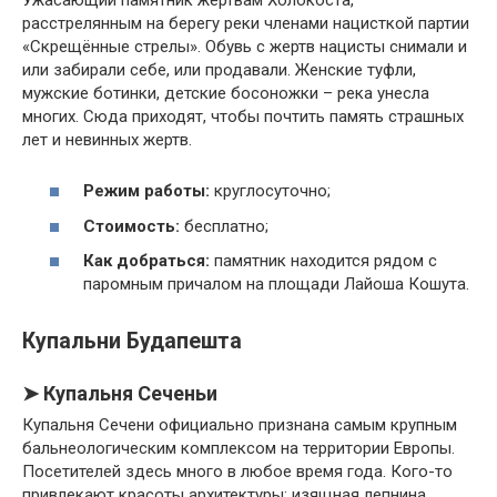
расстрелянным на берегу реки членами нацисткой партии
«Скрещённые стрелы». Обувь с жертв нацисты снимали и
или забирали себе, или продавали. Женские туфли,
мужские ботинки, детские босоножки – река унесла
многих. Сюда приходят, чтобы почтить память страшных
лет и невинных жертв.
Режим работы:
круглосуточно;
Стоимость:
бесплатно;
Как добраться:
памятник находится рядом с
паромным причалом на площади Лайоша Кошута.
Купальни Будапешта
➤ Купальня Сеченьи
Купальня Сечени официально признана самым крупным
бальнеологическим комплексом на территории Европы.
Посетителей здесь много в любое время года. Кого-то
привлекают красоты архитектуры: изящная лепнина,