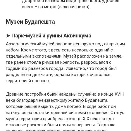
добраться на любом виде транспорта, удобнее
всего – на метро (зелёная ветка).
Музеи Будапешта
➤ Парк-музей и руины Аквинкума
Археологический музей расположен прямо под открытым
небом. Кроме этого, здесь есть несколько зданий с
отдельными экспозициями. Музей расположен на земле,
где ранее стояла римская крепость, разросшаяся с
годами до размеров города. Известно, что город был
разделён на две части, одна из которых считалась
территорией военных.
Древние постройки были найдены случайно в конце XVIII
века благодаря неизвестному жителю Будапешта,
который решил вырыть дома погреб. В ходе работ он
наткнулся на остатки древней системы отопления. Статус
музея территория приобрела в конце XIX века, когда
основные раскопки были почти завершены. Тогда же
началось строительство выставочных площадок.