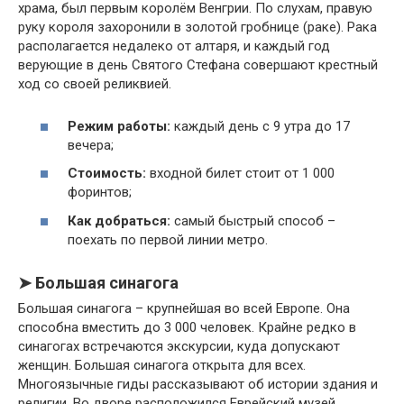
храма, был первым королём Венгрии. По слухам, правую
руку короля захоронили в золотой гробнице (раке). Рака
располагается недалеко от алтаря, и каждый год
верующие в день Святого Стефана совершают крестный
ход со своей реликвией.
Режим работы:
каждый день с 9 утра до 17
вечера;
Стоимость:
входной билет стоит от 1 000
форинтов;
Как добраться:
самый быстрый способ –
поехать по первой линии метро.
➤ Большая синагога
Большая синагога – крупнейшая во всей Европе. Она
способна вместить до 3 000 человек. Крайне редко в
синагогах встречаются экскурсии, куда допускают
женщин. Большая синагога открыта для всех.
Многоязычные гиды рассказывают об истории здания и
религии. Во дворе расположился Еврейский музей,