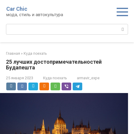
Перейти
Car Chic
к
мода, стиль и автокультура
контенту
Поиск:
Главная
»
Куда поехать
25 лучших достопримечательностей
Будапешта
25 января 2023
Куда поехать
armavir_expe