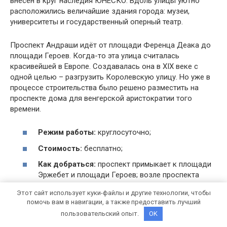
внесён в круг наследия ЮНЕСКО. Вдоль улицы уютно
расположились величайшие здания города: музеи,
университеты и государственный оперный театр.
Проспект Андраши идёт от площади Ференца Деака до
площади Героев. Когда-то эта улица считалась
красивейшей в Европе. Создавалась она в XIX веке с
одной целью – разгрузить Королевскую улицу. Но уже в
процессе строительства было решено разместить на
проспекте дома для венгерской аристократии того
времени.
Режим работы:
круглосуточно;
Стоимость:
бесплатно;
Как добраться:
проспект примыкает к площади
Эржебет и площади Героев; возле проспекта
располагается станция желтой ветки метро.
Этот сайт использует куки-файлы и другие технологии, чтобы
помочь вам в навигации, а также предоставить лучший
➤ Улица Ваци
пользовательский опыт.
OK
В XX году здесь находилась первая пешеходная зона в