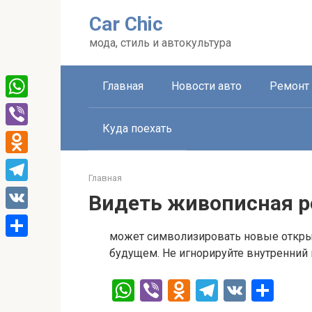
Перейти
Car Chic
к
контенту
мода, стиль и автокультура
Главная
Новости авто
Ремонт 
WhatsApp
Куда поехать
Viber
Odnoklassniki
Главная
Telegram
Видеть живописная р
VK
может символизировать новые откр
Отправить
будущем. Не игнорируйте внутренний 
W
Vi
O
T
V
О