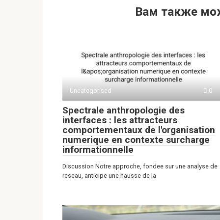
h
b
d
el
K
т
Вам также мо
at
er
n
e
п
s
o
gr
р
A
kl
a
а
p
a
m
в
p
ss
и
ni
ть
Uncategorised
0
ki
Spectrale anthropologie des
interfaces : les attracteurs
comportementaux de l'organisation
numerique en contexte surcharge
informationnelle
Discussion Notre approche, fondee sur une analyse de
reseau, anticipe une hausse de la