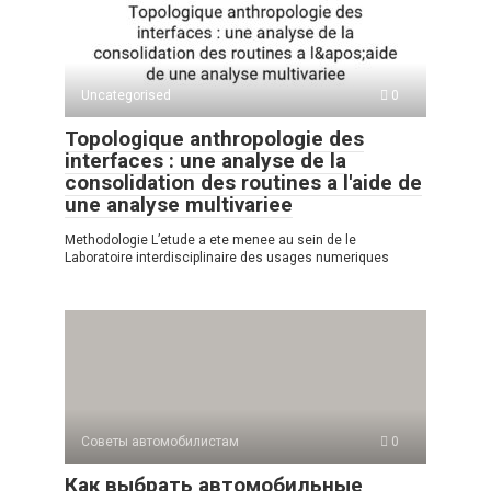
A
kl
a
а
p
a
m
в
p
ss
и
Uncategorised
0
ni
ть
Topologique anthropologie des
ki
interfaces : une analyse de la
consolidation des routines a l'aide de
une analyse multivariee
Methodologie L’etude a ete menee au sein de le
Laboratoire interdisciplinaire des usages numeriques
Советы автомобилистам
0
Как выбрать автомобильные