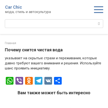
Перейти
Car Chic
к
мода, стиль и автокультура
контенту
Поиск:
Главная
Почему снится чистая вода
указывает на скрытые страхи и переживания, которые
давно требуют вашего внимания и решения. Используйте
шанс проявить инициативу.
W
Vi
O
T
V
О
h
b
d
el
K
т
Вам также может быть интересно
at
er
n
e
п
s
o
gr
р