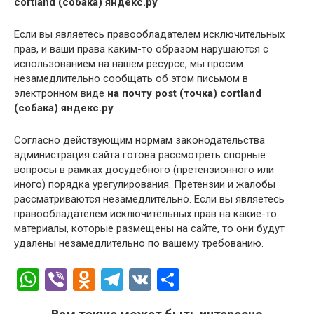
cortland (собака) яндекс.ру
Если вы являетесь правообладателем исключительных
прав, и ваши права каким-то образом нарушаются с
использованием на нашем ресурсе, мы просим
незамедлительно сообщать об этом письмом в
электронном виде
на почту post (точка) cortland
(собака) яндекс.ру
Согласно действующим нормам законодательства
администрация сайта готова рассмотреть спорные
вопросы в рамках досудебного (претензионного или
иного) порядка урегулирования. Претензии и жалобы
рассматриваются незамедлительно. Если вы являетесь
правообладателем исключительных прав на какие-то
материалы, которые размещены на сайте, то они будут
удалены незамедлительно по вашему требованию.
W
Vi
O
T
V
О
h
b
d
el
K
т