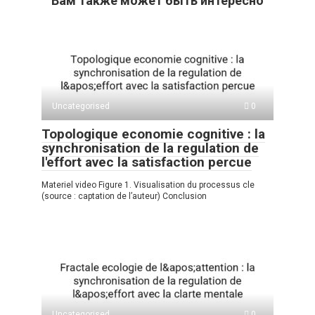
Вам также может быть интересно
at
er
n
e
п
s
o
gr
р
A
kl
a
а
p
a
m
в
p
ss
и
Uncategorised
0
ni
ть
Topologique economie cognitive : la
ki
synchronisation de la regulation de
l'effort avec la satisfaction percue
Materiel video Figure 1. Visualisation du processus cle
(source : captation de l’auteur) Conclusion
Uncategorised
0