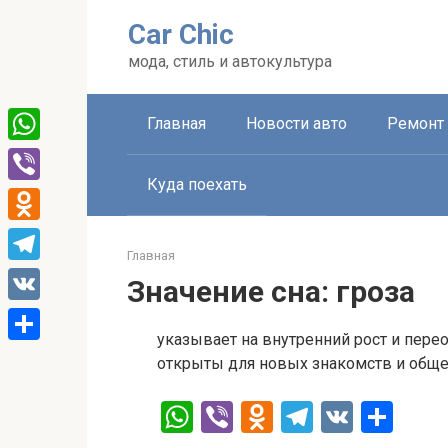
Перейти
Car Chic
к
контенту
мода, стиль и автокультура
Главная
Новости авто
Ремонт 
WhatsApp
Куда поехать
Viber
Odnoklassniki
Главная
Telegram
Значение сна: гроза
VK
указывает на внутренний рост и пер
Отправить
открыты для новых знакомств и обще
W
Vi
O
T
V
О