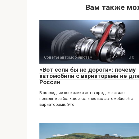
h
b
d
el
K
т
Вам также мо
at
er
n
e
п
s
o
gr
р
A
kl
a
а
p
a
m
в
p
ss
и
ni
ть
Советы автомобилистам
0
ki
«Вот если бы не дороги»: почему
автомобили с вариаторами не дл
России
В последние несколько лет в продаже стало
появляться большое количество автомобилей с
вариаторами. Это