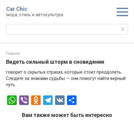
Перейти
Car Chic
к
мода, стиль и автокультура
контенту
Поиск:
Главная
Видеть сильный шторм в сновидении
говорит о скрытых страхах, которые стоит преодолеть.
Следите за знаками судьбы — они помогут найти верный
путь.
W
Vi
O
T
V
О
h
b
d
el
K
т
Вам также может быть интересно
at
er
n
e
п
s
o
gr
р