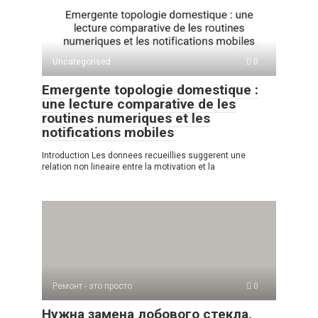
A
kl
a
а
p
a
m
в
p
ss
и
Uncategorised
0
ni
ть
Emergente topologie domestique :
ki
une lecture comparative de les
routines numeriques et les
notifications mobiles
Introduction Les donnees recueillies suggerent une
relation non lineaire entre la motivation et la
Ремонт - это просто
0
Нужна замена лобового стекла,