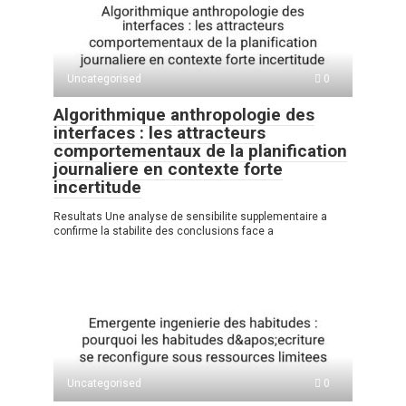
A
kl
a
а
p
a
m
в
p
ss
и
Uncategorised
0
ni
ть
Algorithmique anthropologie des
ki
interfaces : les attracteurs
comportementaux de la planification
journaliere en contexte forte
incertitude
Resultats Une analyse de sensibilite supplementaire a
confirme la stabilite des conclusions face a
Uncategorised
0