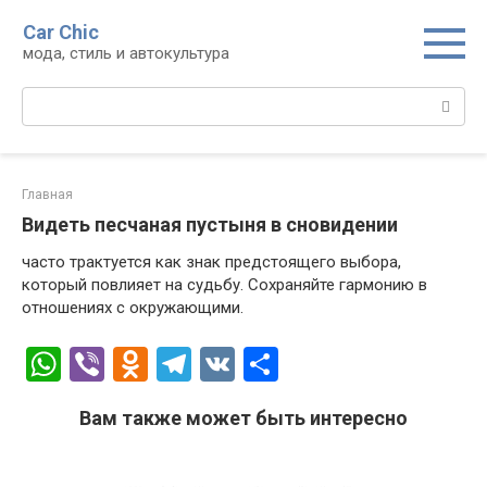
Перейти
Car Chic
к
мода, стиль и автокультура
контенту
Поиск:
Главная
Видеть песчаная пустыня в сновидении
часто трактуется как знак предстоящего выбора,
который повлияет на судьбу. Сохраняйте гармонию в
отношениях с окружающими.
W
Vi
O
T
V
О
h
b
d
el
K
т
Вам также может быть интересно
at
er
n
e
п
s
o
gr
р