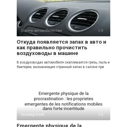
s
o
gr
р
A
kl
a
а
p
a
m
в
p
ss
и
Советы автомобилистам
0
ni
ть
Откуда появляется запах в авто и
ki
как правильно прочистить
воздуховоды в машине
В воздуховодах автомобиля скапливается грязь, пыль и
бактерии, вызывающие странный запах в салоне при
Uncategorised
0
Emergente physique de la