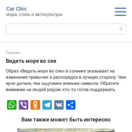
Перейти
Car Chic
к
мода, стиль и автокультура
контенту
Поиск:
Главная
Видеть море во сне
Образ «Видеть море во сне» в соннике указывает на
изменение привычек и распорядка в лучшую сторону. Чем
ярче детали, тем ощутимее влияние символа. Обратите
внимание на людей рядом: кто-то готов поддержать.
W
Vi
O
T
V
О
h
b
d
el
K
т
Вам также может быть интересно
at
er
n
e
п