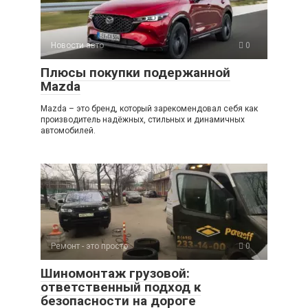
p
a
m
в
p
ss
и
Новости авто
0
ni
ть
Плюсы покупки подержанной
ki
Mazda
Mazda – это бренд, который зарекомендовал себя как
производитель надёжных, стильных и динамичных
автомобилей.
Ремонт - это просто
0
Шиномонтаж грузовой:
ответственный подход к
безопасности на дороге