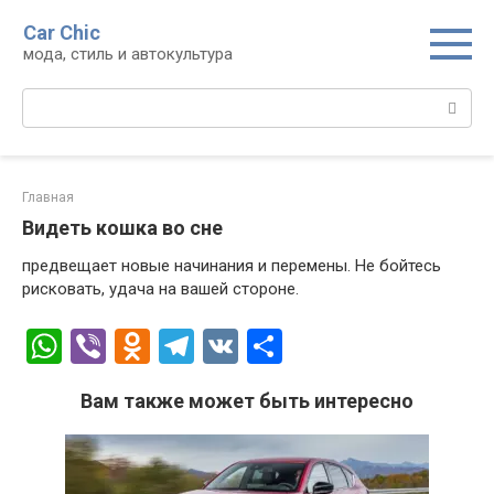
Перейти
Car Chic
к
мода, стиль и автокультура
контенту
Поиск:
Главная
Видеть кошка во сне
предвещает новые начинания и перемены. Не бойтесь
рисковать, удача на вашей стороне.
W
Vi
O
T
V
О
h
b
d
el
K
т
Вам также может быть интересно
at
er
n
e
п
s
o
gr
р
A
kl
a
а