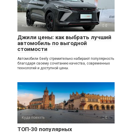
A
kl
a
а
p
a
m
в
p
ss
и
Новости авто
0
ni
ть
Джили цены: как выбрать лучший
ki
автомобиль по выгодной
стоимости
Автомобили Geely стремительно набирают популярность
благодаря своему сочетанию качества, современных
технологий и доступной цены.
Куда поехать
0
ТОП-30 популярных