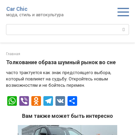
Перейти
Car Chic
к
мода, стиль и автокультура
контенту
Поиск:
Главная
Толкование образа шумный рынок во сне
часто трактуется как знак предстоящего выбора,
который повлияет на судьбу. Откройтесь новым
возможностям и не бойтесь перемен.
W
Vi
O
T
V
О
h
b
d
el
K
т
Вам также может быть интересно
at
er
n
e
п
s
o
gr
р