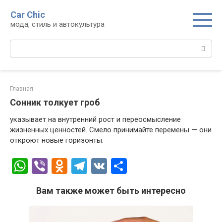
Перейти
Car Chic
к
мода, стиль и автокультура
контенту
Поиск:
Главная
Сонник толкует гроб
указывает на внутренний рост и переосмысление
жизненных ценностей. Смело принимайте перемены — они
откроют новые горизонты.
W
Vi
O
T
V
О
h
b
d
el
K
т
Вам также может быть интересно
at
er
n
e
п
s
o
gr
р