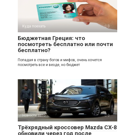
A
kl
a
а
p
a
m
в
p
ss
и
Куда поехать
0
ni
ть
Бюджетная Греция: что
ki
посмотреть бесплатно или почти
бесплатно?
Попадая в страну богов и мифов, очень хочется
посмотреть все и везде, но бюджет
Новости авто
0
Трёхрядный кроссовер Mazda CX-8
обновили через год после