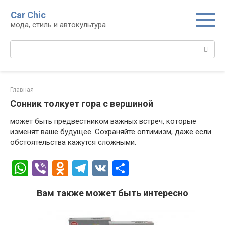
Перейти
Car Chic
к
мода, стиль и автокультура
контенту
Поиск:
Главная
Сонник толкует гора с вершиной
может быть предвестником важных встреч, которые
изменят ваше будущее. Сохраняйте оптимизм, даже если
обстоятельства кажутся сложными.
W
Vi
O
T
V
О
h
b
d
el
K
т
Вам также может быть интересно
at
er
n
e
п
s
o
gr
р