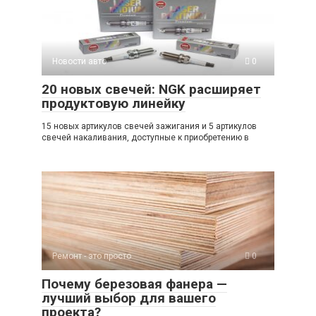
A
kl
a
а
p
a
m
в
p
ss
и
Новости авто
0
ni
ть
20 новых свечей: NGK расширяет
ki
продуктовую линейку
15 новых артикулов свечей зажигания и 5 артикулов
свечей накаливания, доступные к приобретению в
Ремонт - это просто
0
Почему березовая фанера —
лучший выбор для вашего
проекта?