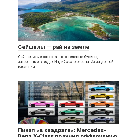
Куда поехать
0
Сейшелы — рай на земле
Сейшельские острова – это зеленые бусины,
затерянные в водах Индийского океана. Из-за долгой
изоляции
Новости авто
0
Пикап «в квадрате»: Mercedes-
Benz X-Class получил оффроудную