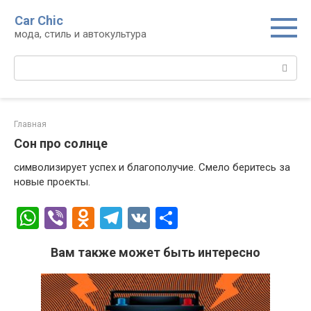
Перейти
Car Chic
к
мода, стиль и автокультура
контенту
Поиск:
Главная
Сон про солнце
символизирует успех и благополучие. Смело беритесь за
новые проекты.
W
Vi
O
T
V
О
h
b
d
el
K
т
Вам также может быть интересно
at
er
n
e
п
s
o
gr
р
A
kl
a
а