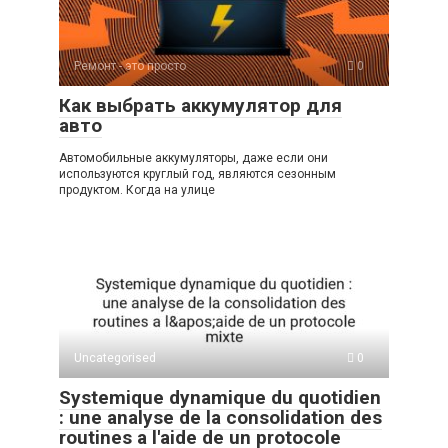
p
a
m
в
p
ss
и
Ремонт - это просто
0
ni
ть
Как выбрать аккумулятор для
ki
авто
Автомобильные аккумуляторы, даже если они
используются круглый год, являются сезонным
продуктом. Когда на улице
Uncategorised
0
Systemique dynamique du quotidien
: une analyse de la consolidation des
routines a l'aide de un protocole