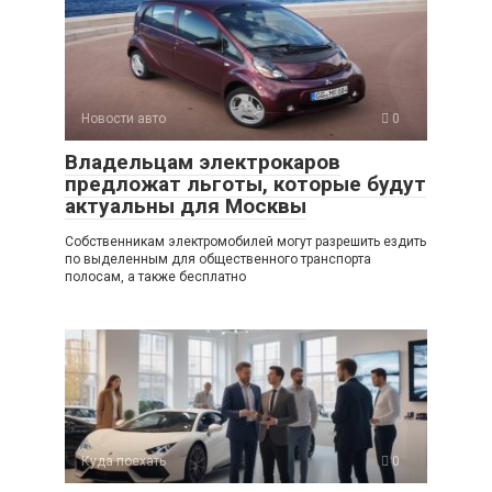
s
o
gr
р
A
kl
a
а
p
a
m
в
p
ss
и
Новости авто
0
ni
ть
Владельцам электрокаров
ki
предложат льготы, которые будут
актуальны для Москвы
Собственникам электромобилей могут разрешить ездить
по выделенным для общественного транспорта
полосам, а также бесплатно
Куда поехать
0