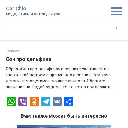
Перейти
Car Chic
к
мода, стиль и автокультура
контенту
Поиск:
Главная
Сон про дельфина
Образ «Сон про дельфина» в соннике указывает на
творческий подъём и прилив вдохновения. Чем ярче
детали, тем ощутимее влияние символа. Обратите
внимание на людей рядом: кто-то готов поддержать.
W
Vi
O
T
V
О
h
b
d
el
K
т
Вам также может быть интересно
at
er
n
e
п