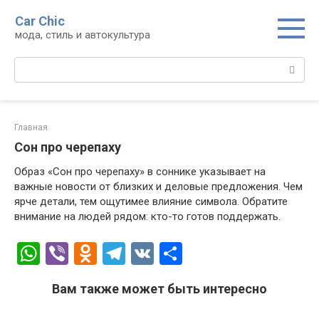
Перейти
Car Chic
к
мода, стиль и автокультура
контенту
Поиск:
Главная
Сон про черепаху
Образ «Сон про черепаху» в соннике указывает на
важные новости от близких и деловые предложения. Чем
ярче детали, тем ощутимее влияние символа. Обратите
внимание на людей рядом: кто-то готов поддержать.
W
Vi
O
T
V
О
h
b
d
el
K
т
Вам также может быть интересно
at
er
n
e
п