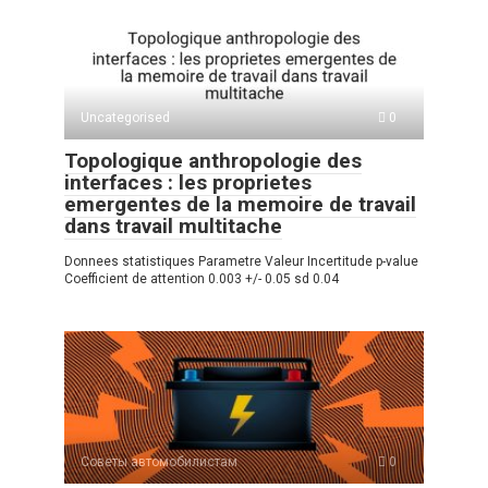
s
o
gr
р
A
kl
a
а
p
a
m
в
p
ss
и
Uncategorised
0
ni
ть
Topologique anthropologie des
ki
interfaces : les proprietes
emergentes de la memoire de travail
dans travail multitache
Donnees statistiques Parametre Valeur Incertitude p-value
Coefficient de attention 0.003 +/- 0.05 sd 0.04
Советы автомобилистам
0