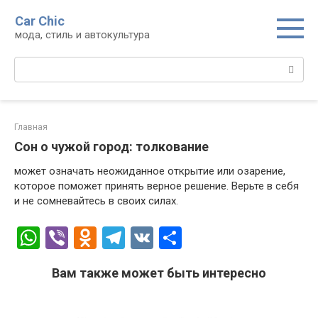
Перейти
Car Chic
к
мода, стиль и автокультура
контенту
Поиск:
Главная
Сон о чужой город: толкование
может означать неожиданное открытие или озарение,
которое поможет принять верное решение. Верьте в себя
и не сомневайтесь в своих силах.
W
Vi
O
T
V
О
h
b
d
el
K
т
Вам также может быть интересно
at
er
n
e
п
s
o
gr
р