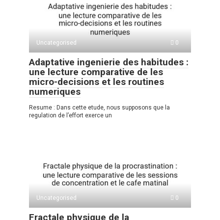
A
kl
a
а
p
a
m
в
p
ss
и
Uncategorised
0
ni
ть
Adaptative ingenierie des habitudes :
ki
une lecture comparative de les
micro-decisions et les routines
numeriques
Resume : Dans cette etude, nous supposons que la
regulation de l’effort exerce un
Uncategorised
0
Fractale physique de la