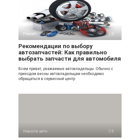
s
o
gr
р
A
kl
a
а
p
a
m
в
p
ss
и
Ремонт - это просто
0
ni
ть
Рекомендации по выбору
ki
автозапчастей: Как правильно
выбрать запчасти для автомобиля
Всем привет, уважаемые автовладельцы. Обычно с
приходом весны автовладельцам необходимо
обращаться в сервисный центр
Новости авто
0