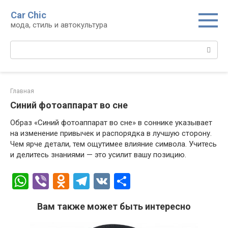
Перейти
Car Chic
к
мода, стиль и автокультура
контенту
Поиск:
Главная
Синий фотоаппарат во сне
Образ «Синий фотоаппарат во сне» в соннике указывает
на изменение привычек и распорядка в лучшую сторону.
Чем ярче детали, тем ощутимее влияние символа. Учитесь
и делитесь знаниями — это усилит вашу позицию.
W
Vi
O
T
V
О
h
b
d
el
K
т
Вам также может быть интересно
at
er
n
e
п