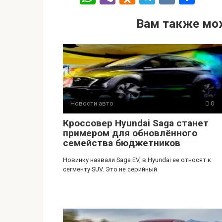
h
b
d
el
K
т
Вам также мо
at
er
n
e
п
s
o
gr
р
A
kl
a
а
p
a
m
в
p
ss
и
ni
ть
Новости авто
0
ki
Кроссовер Hyundai Saga станет
примером для обновлённого
семейства бюджетников
Новинку назвали Saga EV, в Hyundai ее относят к
сегменту SUV. Это не серийный