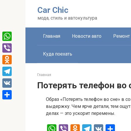
Перейти
Car Chic
к
контенту
мода, стиль и автокультура
Главная
Новости авто
Ремонт 
WhatsApp
Куда поехать
Viber
Odnoklassniki
Главная
Telegram
Потерять телефон во 
VK
Образ «Потерять телефон во сне» в со
Отправить
выдержку. Чем ярче детали, тем ощут
делах — это ускорит перемены.
W
Vi
O
T
V
О