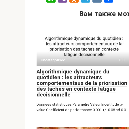
h
b
d
el
K
т
Вам также мо
at
er
n
e
п
s
o
gr
р
A
kl
a
а
p
a
m
в
p
ss
и
ni
ть
Uncategorised
0
ki
Algorithmique dynamique du
quotidien : les attracteurs
comportementaux de la priorisation
des taches en contexte fatigue
decisionnelle
Donnees statistiques Parametre Valeur Incertitude p-
value Coefficient de performance 0.001 +/- 0.08 sd 0.01