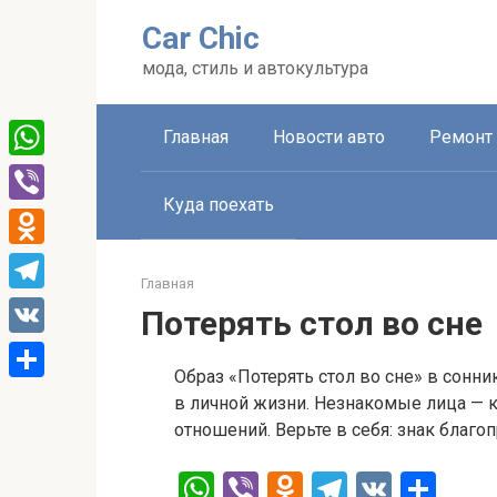
Перейти
Car Chic
к
контенту
мода, стиль и автокультура
Главная
Новости авто
Ремонт 
WhatsApp
Куда поехать
Viber
Odnoklassniki
Главная
Telegram
Потерять стол во сне
VK
Образ «Потерять стол во сне» в сон
Отправить
в личной жизни. Незнакомые лица — 
отношений. Верьте в себя: знак благо
W
Vi
O
T
V
О