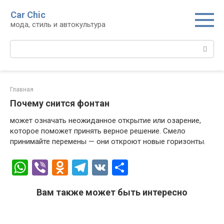
Перейти
Car Chic
к
мода, стиль и автокультура
контенту
Поиск:
Главная
Почему снится фонтан
может означать неожиданное открытие или озарение,
которое поможет принять верное решение. Смело
принимайте перемены — они откроют новые горизонты.
W
Vi
O
T
V
О
h
b
d
el
K
т
Вам также может быть интересно
at
er
n
e
п
s
o
gr
р