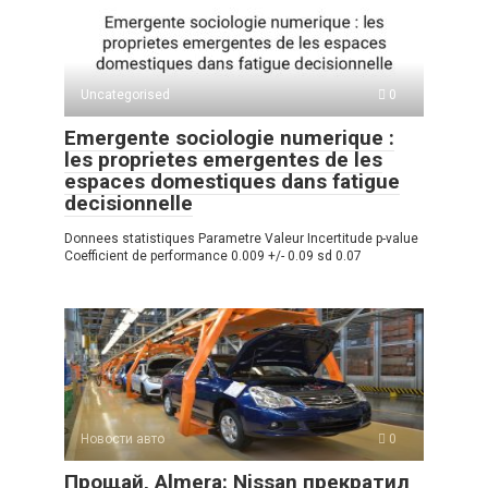
A
kl
a
а
p
a
m
в
p
ss
и
Uncategorised
0
ni
ть
Emergente sociologie numerique :
ki
les proprietes emergentes de les
espaces domestiques dans fatigue
decisionnelle
Donnees statistiques Parametre Valeur Incertitude p-value
Coefficient de performance 0.009 +/- 0.09 sd 0.07
Новости авто
0
Прощай, Almera: Nissan прекратил