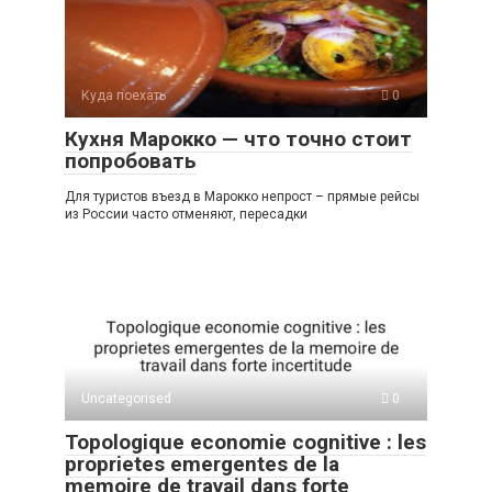
A
kl
a
а
p
a
m
в
p
ss
и
Куда поехать
0
ni
ть
Кухня Марокко — что точно стоит
ki
попробовать
Для туристов въезд в Марокко непрост – прямые рейсы
из России часто отменяют, пересадки
Uncategorised
0
Topologique economie cognitive : les
proprietes emergentes de la
memoire de travail dans forte