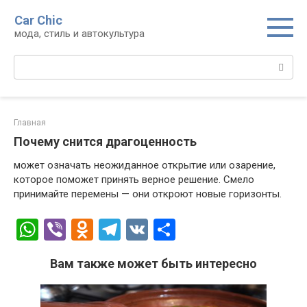
Перейти
Car Chic
к
мода, стиль и автокультура
контенту
Поиск:
Главная
Почему снится драгоценность
может означать неожиданное открытие или озарение,
которое поможет принять верное решение. Смело
принимайте перемены — они откроют новые горизонты.
W
Vi
O
T
V
О
h
b
d
el
K
т
Вам также может быть интересно
at
er
n
e
п
s
o
gr
р