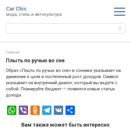
Перейти
Car Chic
к
мода, стиль и автокультура
контенту
Поиск:
Главная
Плыть по ручью во сне
Образ «Плыть по ручью во сне» в соннике указывает на
движение к цели и постепенный рост доходов. Символ
указывает на внутренний диалог, который вы ведёте с
собой. Планируйте бюджет — появятся новые статьи
дохода.
W
Vi
O
T
V
О
h
b
d
el
K
т
Вам также может быть интересно
at
er
n
e
п