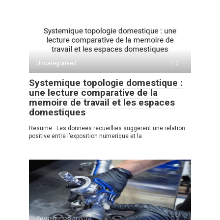
s
o
gr
р
A
kl
a
а
p
a
m
в
p
ss
и
Uncategorised
0
ni
ть
Systemique topologie domestique :
ki
une lecture comparative de la
memoire de travail et les espaces
domestiques
Resume : Les donnees recueillies suggerent une relation
positive entre l’exposition numerique et la
Ремонт - это просто
0