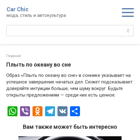
Перейти
Car Chic
к
мода, стиль и автокультура
контенту
Поиск:
Главная
Плыть по океану во сне
Образ «Плыть по океану во сне» в соннике указывает на
успешное завершение начатых дел. Сюжет подсказывает:
доверяйте интуиции больше, чем шуму вокруг. Будьте
открыты предложениям — среди них есть ценное.
W
Vi
O
T
V
О
h
b
d
el
K
т
Вам также может быть интересно
at
er
n
e
п