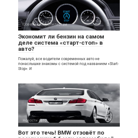
s
o
gr
р
A
kl
a
а
p
a
m
в
Советы автомобилистам
0
p
ss
и
Экономит ли бензин на самом
ni
ть
деле система «старт-стоп» в
ki
авто?
Пожалуй, все водители современных авто не
понаслышке знакомы с системой под названием «Start-
Stop». И
Новости авто
0
Вот это течь! BMW отзовёт по