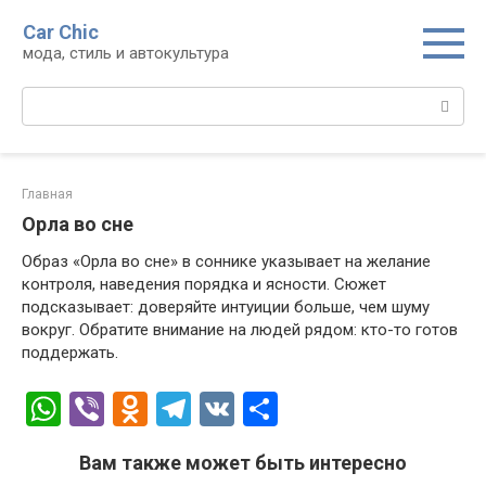
Перейти
Car Chic
к
мода, стиль и автокультура
контенту
Поиск:
Главная
Орла во сне
Образ «Орла во сне» в соннике указывает на желание
контроля, наведения порядка и ясности. Сюжет
подсказывает: доверяйте интуиции больше, чем шуму
вокруг. Обратите внимание на людей рядом: кто-то готов
поддержать.
W
Vi
O
T
V
О
h
b
d
el
K
т
Вам также может быть интересно
at
er
n
e
п