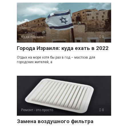
s
o
gr
р
A
kl
a
а
p
a
m
в
p
ss
и
Куда поехать
0
ni
ть
Города Израиля: куда ехать в 2022
ki
Отдых на море хотя бы раз в год – мастхэв для
городских жителей, а
Ремонт - это просто
0
Замена воздушного фильтра