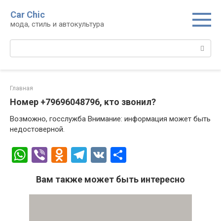
Перейти
Car Chic
к
мода, стиль и автокультура
контенту
Поиск:
Главная
Номер +79696048796, кто звонил?
Возможно, госслужба Внимание: информация может быть
недостоверной.
W
Vi
O
T
V
О
h
b
d
el
K
т
Вам также может быть интересно
at
er
n
e
п
s
o
gr
р
A
kl
a
а