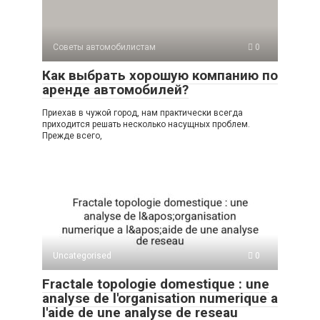
p
a
m
в
p
ss
и
Советы автомобилистам
0
ni
ть
Как выбрать хорошую компанию по
ki
аренде автомобилей?
Приехав в чужой город, нам практически всегда
приходится решать несколько насущных проблем.
Прежде всего,
Uncategorised
0
Fractale topologie domestique : une
analyse de l'organisation numerique a
l'aide de une analyse de reseau