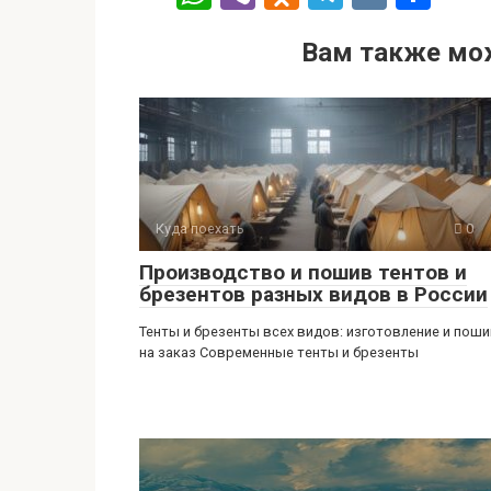
h
b
d
el
K
т
Вам также мо
at
er
n
e
п
s
o
gr
р
A
kl
a
а
p
a
m
в
p
ss
и
ni
ть
Куда поехать
0
ki
Производство и пошив тентов и
брезентов разных видов в России
Тенты и брезенты всех видов: изготовление и пош
на заказ Современные тенты и брезенты