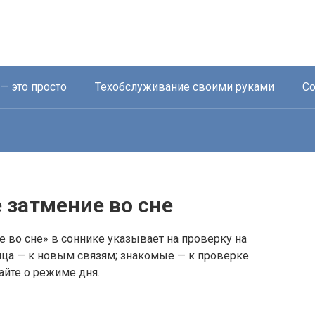
— это просто
Техобслуживание своими руками
Со
 затмение во сне
 во сне» в соннике указывает на проверку на
ца — к новым связям; знакомые — к проверке
айте о режиме дня.