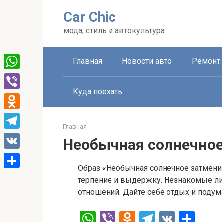
Перейти
Car Chic
к
контенту
мода, стиль и автокультура
Главная
Новости авто
Ремонт 
WhatsApp
Куда поехать
Viber
Odnoklassniki
Главная
Telegram
Необычная солнечное
VK
Образ «Необычная солнечное затмение
Отправить
терпение и выдержку. Незнакомые ли
отношений. Дайте себе отдых и подум
W
Vi
O
T
V
О