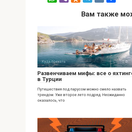
h
b
d
el
K
т
Вам также мо
at
er
n
e
п
s
o
gr
р
A
kl
a
а
p
a
m
в
p
ss
и
ni
ть
Куда поехать
0
ki
Развенчиваем мифы: все о яхтинг
в Турции
Путешествия под парусом можно смело назвать
трендом. Уже второе лето подряд. Неожиданно
оказалось, что