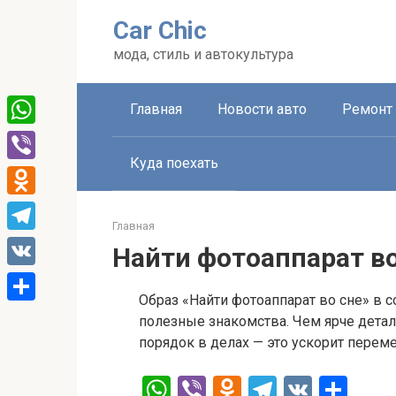
Перейти
Car Chic
к
контенту
мода, стиль и автокультура
Главная
Новости авто
Ремонт 
WhatsApp
Куда поехать
Viber
Odnoklassniki
Главная
Telegram
Найти фотоаппарат во
VK
Образ «Найти фотоаппарат во сне» в 
Отправить
полезные знакомства. Чем ярче детал
порядок в делах — это ускорит перем
W
Vi
O
T
V
О