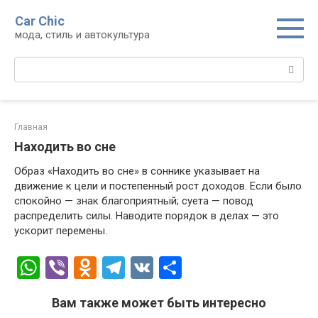
Перейти
Car Chic
к
мода, стиль и автокультура
контенту
Поиск:
Главная
Находить во сне
Образ «Находить во сне» в соннике указывает на
движение к цели и постепенный рост доходов. Если было
спокойно — знак благоприятный; суета — повод
распределить силы. Наводите порядок в делах — это
ускорит перемены.
W
Vi
O
T
V
О
h
b
d
el
K
т
Вам также может быть интересно
at
er
n
e
п