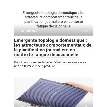
s
o
gr
р
A
kl
a
а
p
a
m
в
p
ss
и
Uncategorised
0
ni
ть
Emergente topologie domestique :
ki
les attracteurs comportementaux de
la planification journaliere en
contexte fatigue decisionnelle
Conclusion Bien que la taille d’effet demeure moderee
(eta2 = 0.12), elle peut produire
Советы автомобилистам
0