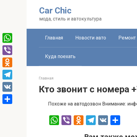
Перейти
Car Chic
к
контенту
мода, стиль и автокультура
Главная
Новости авто
Ремонт 
WhatsApp
Куда поехать
Viber
Odnoklassniki
Главная
Telegram
Кто звонит с номера 
VK
Похоже на автодозвон Внимание: инф
Отправить
W
Vi
O
T
V
О
h
b
d
el
K
т