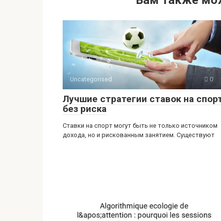
Вам также мо
at
er
n
e
п
s
o
gr
р
A
kl
a
а
p
a
m
в
p
ss
и
ni
ть
Uncategorised
0
ki
Лучшие стратегии ставок на спор
без риска
Ставки на спорт могут быть не только источником
дохода, но и рискованным занятием. Существуют