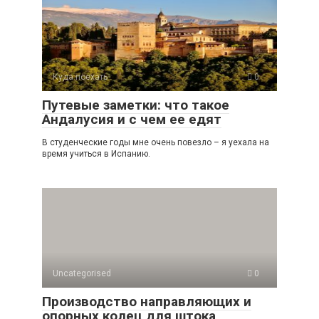
s
o
gr
р
A
kl
a
а
p
a
m
в
p
ss
и
Куда поехать
0
ni
ть
Путевые заметки: что такое
ki
Андалусия и с чем ее едят
В студенческие годы мне очень повезло – я уехала на
время учиться в Испанию.
Uncategorised
0
Производство направляющих и
опорных колец для штока