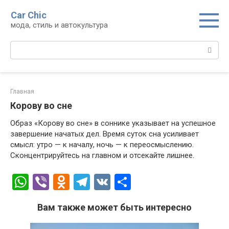
Перейти
Car Chic
к
мода, стиль и автокультура
контенту
Поиск:
Главная
Корову во сне
Образ «Корову во сне» в соннике указывает на успешное
завершение начатых дел. Время суток сна усиливает
смысл: утро — к началу, ночь — к переосмыслению.
Сконцентрируйтесь на главном и отсекайте лишнее.
W
Vi
O
T
V
О
h
b
d
el
K
т
Вам также может быть интересно
at
er
n
e
п