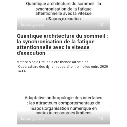
A
kl
a
а
p
a
m
в
p
ss
и
Uncategorised
0
ni
ть
Quantique architecture du sommeil :
ki
la synchronisation de la fatigue
attentionnelle avec la vitesse
d'execution
Methodologie L’etude a ete menee au sein de
l’Observatoire des dynamiques attentionnelles entre 2020-
04-14
Uncategorised
0