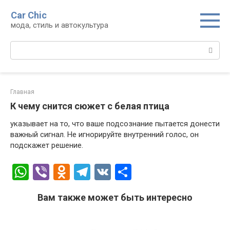
Перейти
Car Chic
к
мода, стиль и автокультура
контенту
Поиск:
Главная
К чему снится сюжет с белая птица
указывает на то, что ваше подсознание пытается донести
важный сигнал. Не игнорируйте внутренний голос, он
подскажет решение.
W
Vi
O
T
V
О
h
b
d
el
K
т
Вам также может быть интересно
at
er
n
e
п
s
o
gr
р