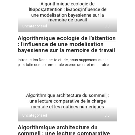
A
kl
a
а
p
a
m
в
p
ss
и
Uncategorised
0
ni
ть
Algorithmique ecologie de l'attention
ki
: l'influence de une modelisation
bayesienne sur la memoire de travail
Introduction Dans cette etude, nous supposons que la
plasticite comportementale exerce un effet mesurable
Uncategorised
0
Algorithmique architecture du
sommeil : une lecture comparative