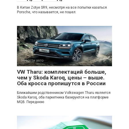
В Китае Zotye SR9, несмотря на все попытки казаться
Porsche, что называется, не пошел:
Новости авто
0
VW Tharu: комплектаций больше,
чем у Skoda Karoq, цены – выше.
Оба кросса пропишутся в России
Ближайшим родственником Volkswagen Tharu является
Skoda Karoq, оба паркетника базируются на платформе
MQB. Переднюю