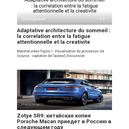
p
a
m
в
p
ss
и
Uncategorised
0
ni
ть
Adaptative architecture du sommeil :
ki
la correlation entre la fatigue
attentionnelle et la creativite
Materiel video Figure 1. Visualisation du processus cle
(source : captation de l’auteur) Discussion
Новости авто
0
Zotye SR9: китайская копия
Porsche Macan приедет в Россию в
следующем году