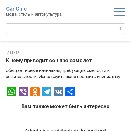
Перейти
Car Chic
к
мода, стиль и автокультура
контенту
Поиск:
Главная
К чему приводит сон про самолет
обещает новые начинания, требующие смелости и
решительности. Используйте шанс проявить инициативу.
W
Vi
O
T
V
О
h
b
d
el
K
т
Вам также может быть интересно
at
er
n
e
п
s
o
gr
р
A
kl
a
а