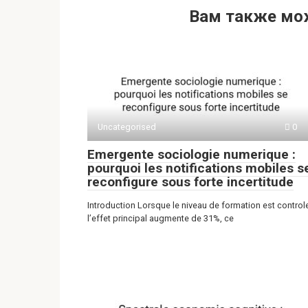
h
b
d
el
K
т
Вам также мо
at
er
n
e
п
s
o
gr
р
A
kl
a
а
p
a
m
в
p
ss
и
ni
ть
Uncategorised
0
ki
Emergente sociologie numerique :
pourquoi les notifications mobiles s
reconfigure sous forte incertitude
Introduction Lorsque le niveau de formation est control
l’effet principal augmente de 31%, ce