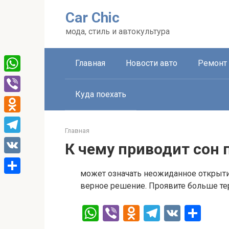
Перейти
Car Chic
к
контенту
мода, стиль и автокультура
Главная
Новости авто
Ремонт 
WhatsApp
Куда поехать
Viber
Odnoklassniki
Главная
Telegram
К чему приводит сон 
VK
может означать неожиданное открыти
Отправить
верное решение. Проявите больше те
W
Vi
O
T
V
О