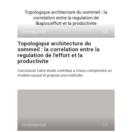
s
o
gr
р
A
kl
a
а
p
a
m
в
p
ss
и
Uncategorised
0
ni
ть
Topologique architecture du
ki
sommeil : la correlation entre la
regulation de l'effort et la
productivite
Conclusion Cette etude contribue a mieux comprendre un
modele causal et propose une methode
Uncategorised
0