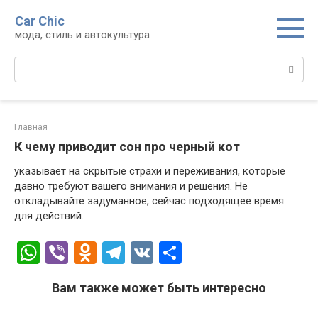
Перейти
Car Chic
к
мода, стиль и автокультура
контенту
Поиск:
Главная
К чему приводит сон про черный кот
указывает на скрытые страхи и переживания, которые
давно требуют вашего внимания и решения. Не
откладывайте задуманное, сейчас подходящее время
для действий.
W
Vi
O
T
V
О
h
b
d
el
K
т
Вам также может быть интересно
at
er
n
e
п