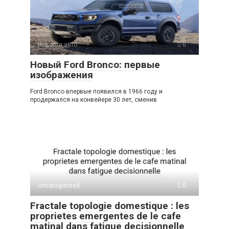
A
kl
a
а
p
a
m
в
p
ss
и
Новости авто
0
ni
ть
Новый Ford Bronco: первые
ki
изображения
Ford Bronco впервые появился в 1966 году и
продержался на конвейере 30 лет, сменив
Uncategorised
0
Fractale topologie domestique : les
proprietes emergentes de le cafe
matinal dans fatigue decisionnelle