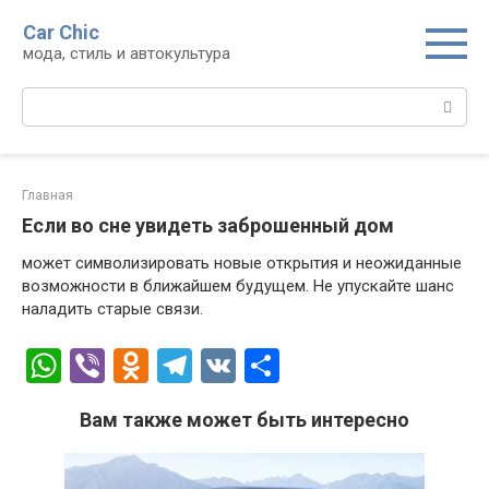
Перейти
Car Chic
к
мода, стиль и автокультура
контенту
Поиск:
Главная
Если во сне увидеть заброшенный дом
может символизировать новые открытия и неожиданные
возможности в ближайшем будущем. Не упускайте шанс
наладить старые связи.
W
Vi
O
T
V
О
h
b
d
el
K
т
Вам также может быть интересно
at
er
n
e
п
s
o
gr
р