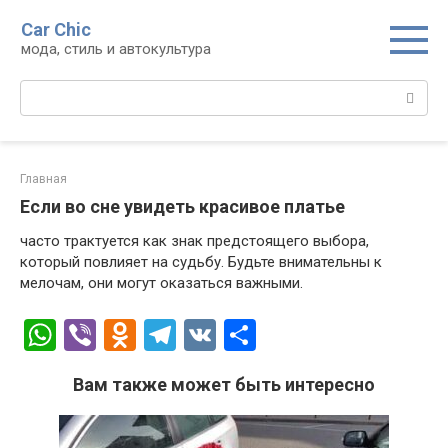
Перейти
Car Chic
к
мода, стиль и автокультура
контенту
Поиск:
Главная
Если во сне увидеть красивое платье
часто трактуется как знак предстоящего выбора,
который повлияет на судьбу. Будьте внимательны к
мелочам, они могут оказаться важными.
W
Vi
O
T
V
О
h
b
d
el
K
т
Вам также может быть интересно
at
er
n
e
п
s
o
gr
р