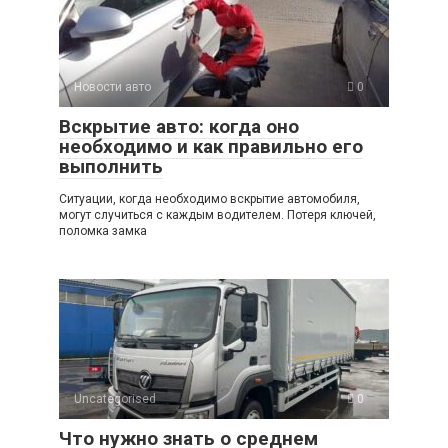
A
kl
a
а
p
a
m
в
p
ss
и
Новости авто
0
ni
ть
Вскрытие авто: когда оно
ki
необходимо и как правильно его
выполнить
Ситуации, когда необходимо вскрытие автомобиля,
могут случиться с каждым водителем. Потеря ключей,
поломка замка
Uncategorised
0
Что нужно знать о среднем