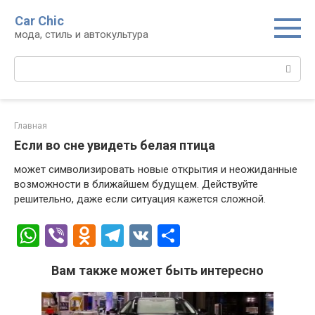
Перейти
Car Chic
к
мода, стиль и автокультура
контенту
Поиск:
Главная
Если во сне увидеть белая птица
может символизировать новые открытия и неожиданные
возможности в ближайшем будущем. Действуйте
решительно, даже если ситуация кажется сложной.
W
Vi
O
T
V
О
h
b
d
el
K
т
Вам также может быть интересно
at
er
n
e
п
s
o
gr
р