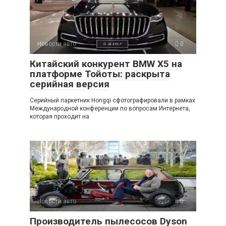
A
kl
a
а
p
a
m
в
p
ss
и
Новости авто
0
ni
ть
Китайский конкурент BMW X5 на
ki
платформе Тойоты: раскрыта
серийная версия
Серийный паркетник Hongqi сфотографировали в рамках
Международной конференции по вопросам Интернета,
которая проходит на
Новости авто
0
Производитель пылесосов Dyson