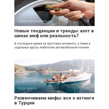
A
kl
a
а
p
a
m
в
p
ss
и
Советы автомобилистам
0
ni
ть
Новые тенденции и тренды: азот в
ki
шинах миф или реальность?
В последнее время на просторах интернета, а также в
отдельных кругах любителей автомобильной техники
Куда поехать
0
Развенчиваем мифы: все о яхтинге
в Турции