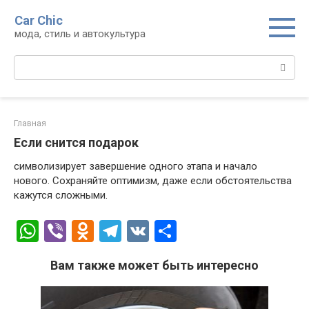
Перейти
Car Chic
к
мода, стиль и автокультура
контенту
Поиск:
Главная
Если снится подарок
символизирует завершение одного этапа и начало
нового. Сохраняйте оптимизм, даже если обстоятельства
кажутся сложными.
W
Vi
O
T
V
О
h
b
d
el
K
т
Вам также может быть интересно
at
er
n
e
п
s
o
gr
р