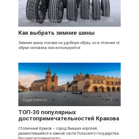
p
a
m
в
p
ss
и
Советы автомобилистам
0
ni
ть
Как выбрать зимние шины
ki
Зимние шины похожи на удобную обувь, но в отличие от
обуви человека они используются
Куда поехать
0
ТОП-30 популярных
достопримечательностей Кракова
Столичный Краков – город бывших королей,
разместившийся в южной части Польского государства.
Расцвет исторического