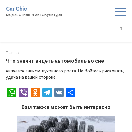
Перейти
Car Chic
к
мода, стиль и автокультура
контенту
Поиск:
Главная
Что значит видеть автомобиль во сне
является знаком духовного роста. Не бойтесь рисковать,
удача на вашей стороне.
W
Vi
O
T
V
О
h
b
d
el
K
т
Вам также может быть интересно
at
er
n
e
п
s
o
gr
р
A
kl
a
а