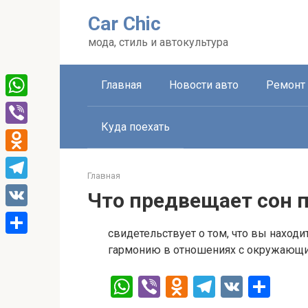
Перейти
Car Chic
к
контенту
мода, стиль и автокультура
Главная
Новости авто
Ремонт 
WhatsApp
Куда поехать
Viber
Odnoklassniki
Главная
Telegram
Что предвещает сон 
VK
свидетельствует о том, что вы находи
Отправить
гармонию в отношениях с окружающ
W
Vi
O
T
V
О