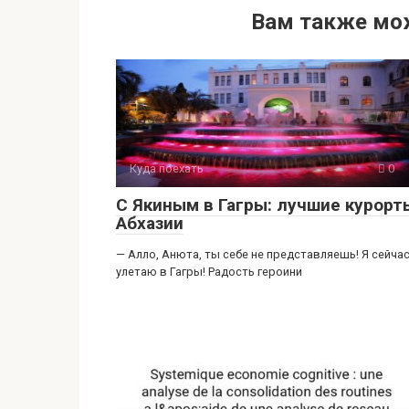
h
b
d
el
K
т
Вам также мо
at
er
n
e
п
s
o
gr
р
A
kl
a
а
p
a
m
в
p
ss
и
ni
ть
Куда поехать
0
ki
С Якиным в Гагры: лучшие курорт
Абхазии
— Алло, Анюта, ты себе не представляешь! Я сейча
улетаю в Гагры! Радость героини