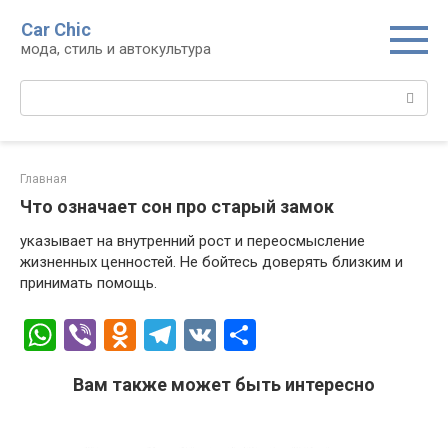
Перейти
Car Chic
к
мода, стиль и автокультура
контенту
Поиск:
Главная
Что означает сон про старый замок
указывает на внутренний рост и переосмысление
жизненных ценностей. Не бойтесь доверять близким и
принимать помощь.
W
Vi
O
T
V
О
h
b
d
el
K
т
Вам также может быть интересно
at
er
n
e
п
s
o
gr
р