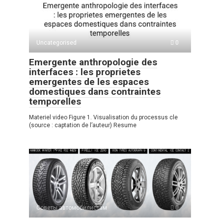
A
kl
a
а
p
a
m
в
p
ss
и
Uncategorised
0
ni
ть
Emergente anthropologie des
ki
interfaces : les proprietes
emergentes de les espaces
domestiques dans contraintes
temporelles
Materiel video Figure 1. Visualisation du processus cle
(source : captation de l’auteur) Resume
Советы автомобилистам
0