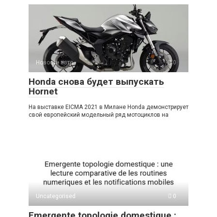
s
o
gr
р
A
kl
a
а
p
a
m
в
p
ss
и
Новости авто
0
ni
ть
Honda снова будет выпускать
ki
Hornet
На выставке EICMA 2021 в Милане Honda демонстрирует
свой европейский модельный ряд мотоциклов на
Uncategorised
0
Emergente topologie domestique :