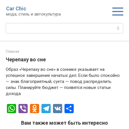
Перейти
Car Chic
к
мода, стиль и автокультура
контенту
Поиск:
Главная
Черепаху во сне
Образ «Черепаху во сне» в соннике указывает на
успешное завершение начатых дел. Если было спокойно
— знак благоприятный; суета — повод распределить
силы. Планируйте бюджет — появятся новые статьи
дохода.
W
Vi
O
T
V
О
h
b
d
el
K
т
Вам также может быть интересно
at
er
n
e
п